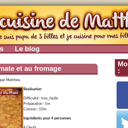
es
Le blog
Mo
omate et au fromage
:
par
Matthieu
Réalisation
Difficulté : tres_facile
Préparation :
5m
Cuisson :
10m
Ingrédients pour 4 personnes
4 Oeufs