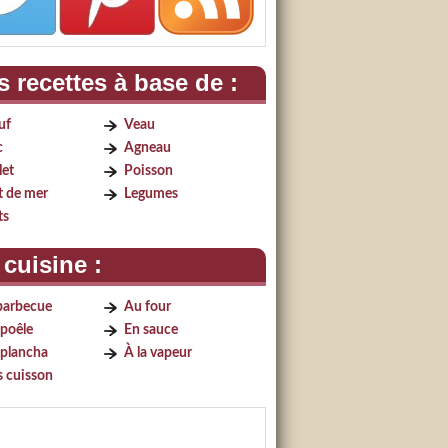
 recettes à base de :
uf
Veau
c
Agneau
let
Poisson
t de mer
Legumes
ts
cuisine :
barbecue
Au four
 poêle
En sauce
 plancha
À la vapeur
s cuisson