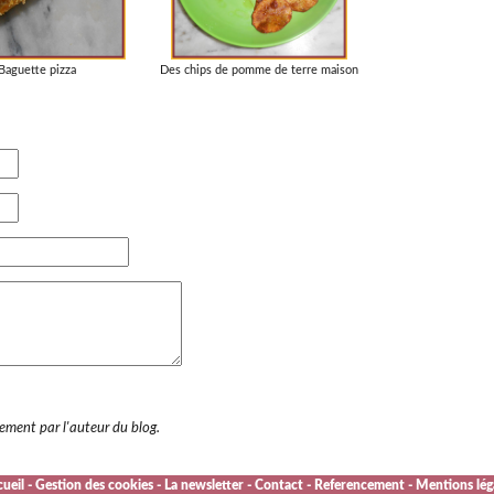
Baguette pizza
Des chips de pomme de terre maison
uement par l'auteur du blog.
ueil
-
Gestion des cookies
-
La newsletter
-
Contact
-
Referencement
-
Mentions lég