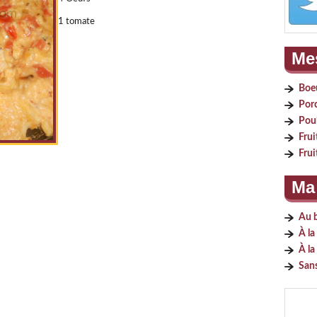
1 tomate
Mes
Boe
Por
Pou
Frui
Frui
Ma 
Au 
À la
À la
San