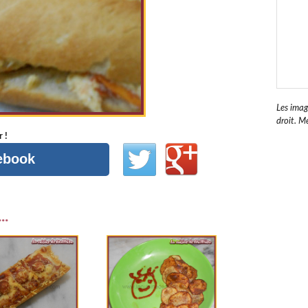
Les imag
droit. Me
 !
cebook
..