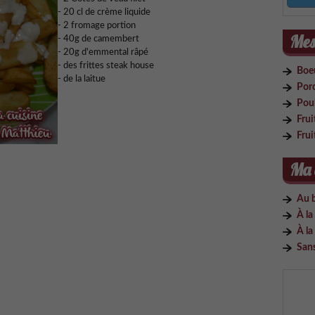
- 20 cl de crème liquide
- 2 fromage portion
Mes 
- 40g de camembert
- 20g d'emmental râpé
- des frittes steak house
Boe
- de la laitue
Por
Pou
Frui
Frui
Ma 
Au 
À la
À la
San