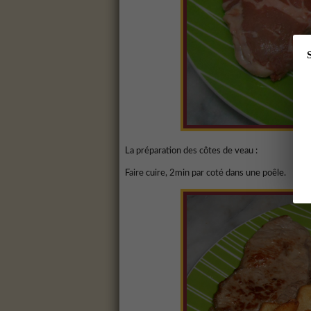
La préparation des côtes de veau :
Faire cuire, 2min par coté dans une poêle.