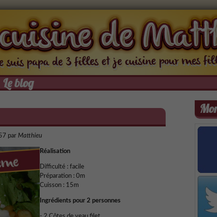
Le blog
Mon
h57
par
Matthieu
Réalisation
Difficulté : facile
Préparation :
0m
Cuisson :
15m
Ingrédients pour 2 personnes
- 2 Côtes de veau filet