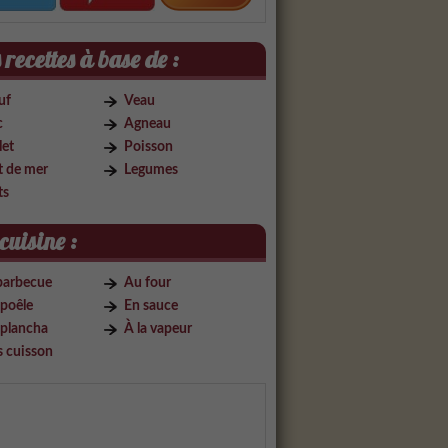
recettes à base de :
uf
Veau
c
Agneau
let
Poisson
t de mer
Legumes
ts
cuisine :
barbecue
Au four
 poêle
En sauce
 plancha
À la vapeur
s cuisson