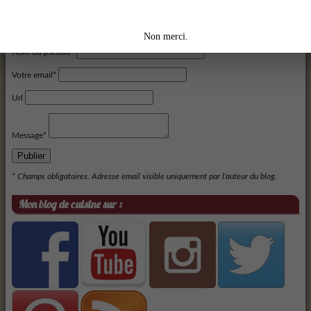
Les commentaires
Veuillez remplir les champs avec une *
Votre commentaire s'affichera après approbation.
Non merci.
Nom ou pseudo*
Votre email*
Url
Message*
Publier
* Champs obligatoires. Adresse email visible uniquement par l'auteur du blog.
Mon blog de cuisine sur :