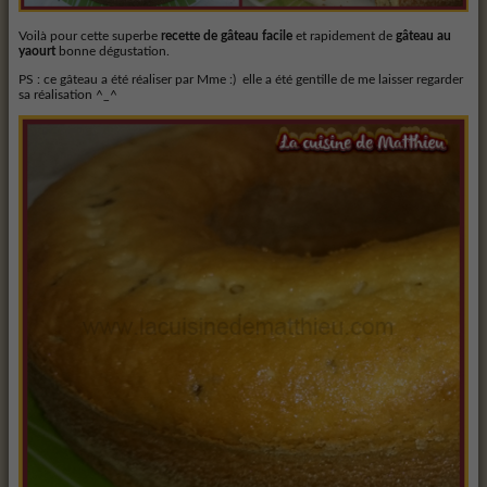
Voilà pour cette superbe
recette de gâteau facile
et rapidement de
gâteau au
yaourt
bonne dégustation.
PS : ce gâteau a été réaliser par Mme :) elle a été gentille de me laisser regarder
sa réalisation ^_^