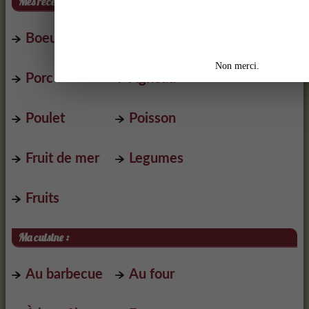
Mes recettes à base de :
Boeuf
Veau
Non merci.
Porc
Agneau
Poulet
Poisson
Fruit de mer
Legumes
Fruits
Ma cuisine :
Au barbecue
Au four