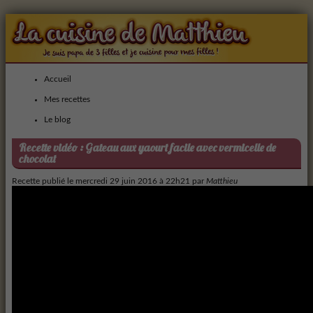
Accueil
Mes recettes
Le blog
Recette vidéo : Gateau aux yaourt facile avec vermicelle de
chocolat
Recette publié le
mercredi 29 juin 2016 à 22h21
par
Matthieu