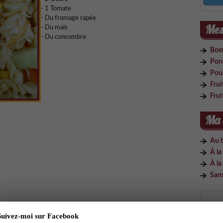
- 1 Tomate
- Du fromage rapée
Mes 
- Du maïs
- Du concombre
Boe
Por
Pou
Frui
Frui
Ma 
Au 
À la
À la
San
Suivez-moi sur Facebook