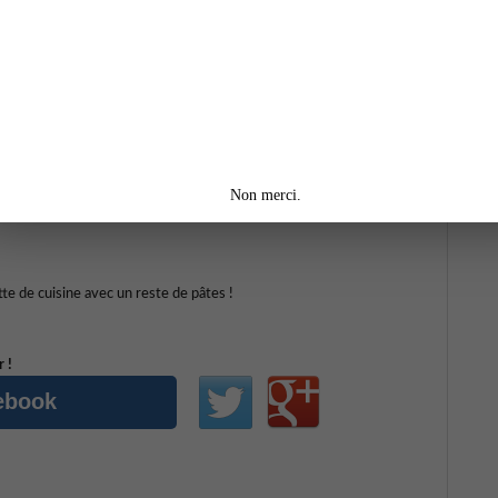
 transformer avec de la salade
us devez souvent être dans le même cas ? Que faire jettée ?
éaliser un nouveau plat avec les pâtes.
re aussi en petit dés.
 revenir les pâtes pour qu'elles soient chaudes, 2 minutes
Non merci.
gée quand la cuisson des oeufs est presque bonne je rajoute la
te de cuisine avec un reste de pâtes !
 !
cebook
..