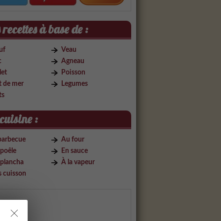
recettes à base de :
uf
Veau
c
Agneau
let
Poisson
t de mer
Legumes
ts
cuisine :
barbecue
Au four
 poêle
En sauce
 plancha
À la vapeur
s cuisson