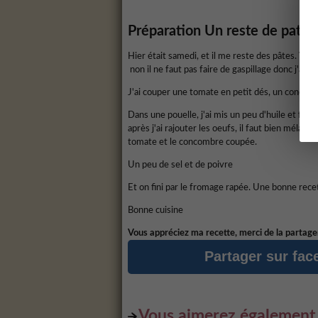
Préparation
Un reste de pates
Hier était samedi, et il me reste des pâtes. Vo
non il ne faut pas faire de gaspillage donc j'ai r
J'ai couper une tomate en petit dés, un concomb
Dans une pouelle, j'ai mis un peu d'huile et fais
après j'ai rajouter les oeufs, il faut bien mélan
tomate et le concombre coupée.
Un peu de sel et de poivre
Et on fini par le fromage rapée. Une bonne recet
Bonne cuisine
Vous appréciez ma recette, merci de la partager
Partager sur fa
Vous aimerez également.