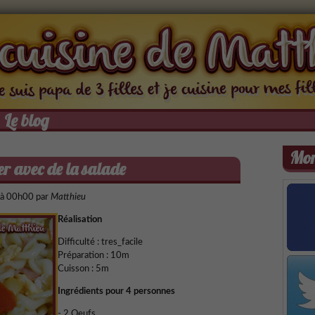
Le blog
Mon
er avec de la salade
 à 00h00
par
Matthieu
Réalisation
Difficulté : tres_facile
Préparation :
10m
Cuisson :
5m
Ingrédients pour 4 personnes
- 2 Oeufs